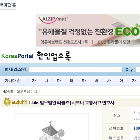
회사(업소)명
City
가나다 순
가
나
다
라
마
바
사
아
자
HOME
>
옐로우페이지
>
Littles 법무법인 리틀즈 | 시드니 교통사고 변호사
Suit
주소
Syd
전화번호
180
팩스번호
없