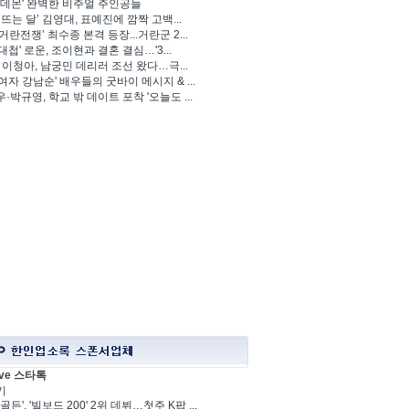
 데몬' 완벽한 비주얼 주인공들
 뜨는 달’ 김영대, 표예진에 깜짝 고백...
거란전쟁’ 최수종 본격 등장...거란군 2...
대첩' 로운, 조이현과 결혼 결심…'3...
' 이청아, 남궁민 데리러 조선 왔다…극...
여자 강남순' 배우들의 굿바이 메시지 & ...
·박규영, 학교 밖 데이트 포착 '오늘도 ...
ve 스타톡
기
골든', '빌보드 200' 2위 데뷔…첫주 K팝 ...