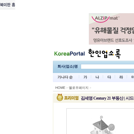
회사(업소)명
가나다 순
가
나
다
라
HOME
>
옐로우페이지
>
김세영 Century 21 부동산 | 