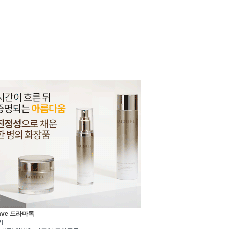
ave 드라마톡
기