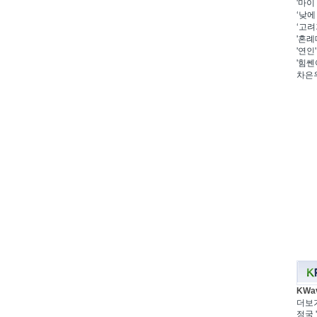
'마이
‘낮에
‘고려
'혼례
'연인
'힘쎈
차은우
KWa
더보
정국 '