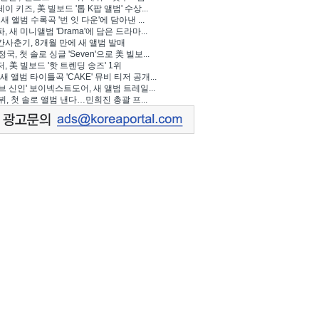
이 키즈, 美 빌보드 '톱 K팝 앨범' 수상...
 새 앨범 수록곡 '번 잇 다운'에 담아낸 ...
, 새 미니앨범 'Drama'에 담은 드라마...
사춘기, 8개월 만에 새 앨범 발매
정국, 첫 솔로 싱글 'Seven'으로 美 빌보...
, 美 빌보드 '핫 트렌딩 송즈' 1위
Y, 새 앨범 타이틀곡 'CAKE' 뮤비 티저 공개...
브 신인' 보이넥스트도어, 새 앨범 트레일...
 뷔, 첫 솔로 앨범 낸다…민희진 총괄 프...