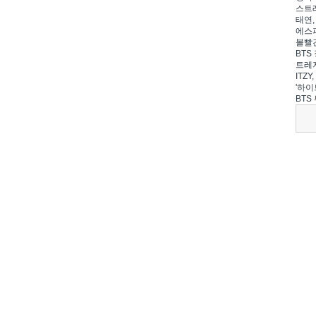
스트레
태연,
에스파
볼빨간
BTS 
트레저
ITZ
'하이
BTS