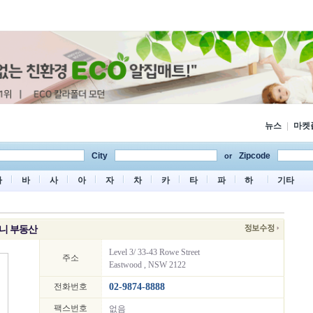
뉴스
|
마켓
City
Zipcode
or
마
바
사
아
자
차
카
타
파
하
기타
시드니 부동산
Level 3/ 33-43 Rowe Street
주소
Eastwood , NSW 2122
전화번호
02-9874-8888
팩스번호
없음