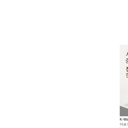
K-W
더보