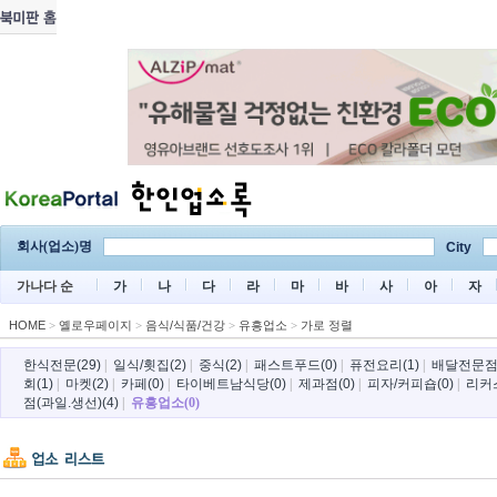
회사(업소)명
City
가나다 순
가
나
다
라
마
바
사
아
자
HOME
>
옐로우페이지
>
음식/식품/건강
>
유흥업소
>
가로 정렬
한식전문(29)
|
일식/횟집(2)
|
중식(2)
|
패스트푸드(0)
|
퓨전요리(1)
|
배달전문점(
회(1)
|
마켓(2)
|
카페(0)
|
타이베트남식당(0)
|
제과점(0)
|
피자/커피숍(0)
|
리커
점(과일.생선)(4)
|
유흥업소(0)