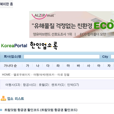
회사(업소)명
City
가나다 순
가
나
다
라
마
바
사
아
자
HOME
>
옐로우페이지
>
여행/숙박/렌트카
>
타로 정렬
여행사(13)
|
항공사(1)
|
호텔(2)
|
렌트카(1)
|
민박(17)
트립닷컴 항공권 할인코드 (트립닷컴 항공권 할인코드)